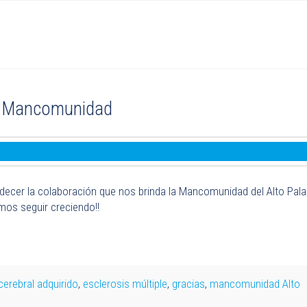
n Mancomunidad
cer la colaboración que nos brinda la Mancomunidad del Alto Palan
os seguir creciendo!!
cerebral adquirido
,
esclerosis múltiple
,
gracias
,
mancomunidad Alto