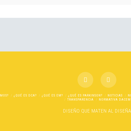
OMOS?
¿QUÉ ES DCA?
¿QUÉ ES EM?
¿QUÉ ES PARKINSON?
NOTICIAS
N
TRANSPARENCIA
NORMATIVA DACEM
DISEÑO
QUE MATEN AL DISEÑ