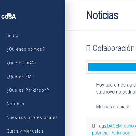
Noticias
Inicio
Colaboració
¿Quiénes somos?
¿Qué es DCA?
¿Qué es EM?
Hoy queremos agrade
¿Qué es Parkinson?
su apoyo no podríam
Noticias
Muchas gracias!!
Nuestros profesionales
Tags:
DACEM
,
daño 
Guías y Manuales
palancia
,
Parkinson