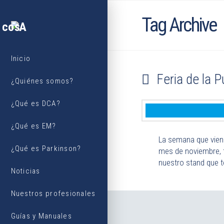
Tag Archive
Inicio
Feria de la 
¿Quiénes somos?
¿Qué es DCA?
¿Qué es EM?
La semana que viene,
¿Qué es Parkinson?
mes de noviembre, t
nuestro stand que t
Noticias
Nuestros profesionales
Guías y Manuales