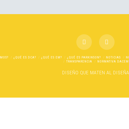
OMOS?
¿QUÉ ES DCA?
¿QUÉ ES EM?
¿QUÉ ES PARKINSON?
NOTICIAS
N
TRANSPARENCIA
NORMATIVA DACEM
DISEÑO
QUE MATEN AL DISEÑ