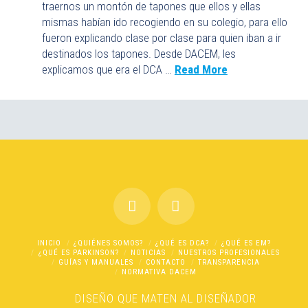
traernos un montón de tapones que ellos y ellas
mismas habían ido recogiendo en su colegio, para ello
fueron explicando clase por clase para quien iban a ir
destinados los tapones. Desde DACEM, les
explicamos que era el DCA …
Read More
INICIO
¿QUIÉNES SOMOS?
¿QUÉ ES DCA?
¿QUÉ ES EM?
¿QUÉ ES PARKINSON?
NOTICIAS
NUESTROS PROFESIONALES
GUÍAS Y MANUALES
CONTACTO
TRANSPARENCIA
NORMATIVA DACEM
DISEÑO
QUE MATEN AL DISEÑADOR