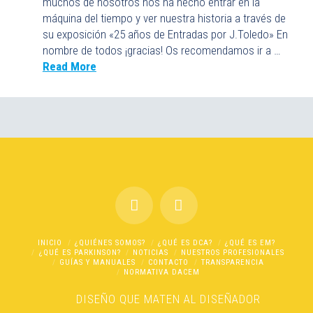
muchos de nosotros nos ha hecho entrar en la
máquina del tiempo y ver nuestra historia a través de
su exposición «25 años de Entradas por J.Toledo» En
nombre de todos ¡gracias! Os recomendamos ir a …
Read More
INICIO
¿QUIÉNES SOMOS?
¿QUÉ ES DCA?
¿QUÉ ES EM?
¿QUÉ ES PARKINSON?
NOTICIAS
NUESTROS PROFESIONALES
GUÍAS Y MANUALES
CONTACTO
TRANSPARENCIA
NORMATIVA DACEM
DISEÑO
QUE MATEN AL DISEÑADOR