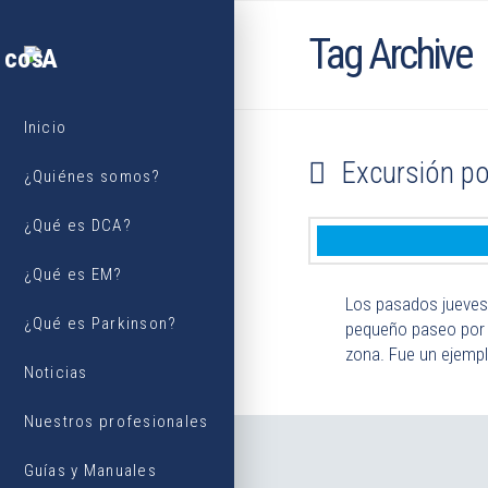
Tag Archive
Inicio
Excursión po
¿Quiénes somos?
¿Qué es DCA?
¿Qué es EM?
Los pasados jueves 
¿Qué es Parkinson?
pequeño paseo por V
zona. Fue un ejemp
Noticias
Nuestros profesionales
Guías y Manuales