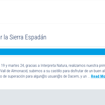
r la Sierra Espadán
19 y martes 24, gracias a Interpreta Natura, realizamos nuestra pri
all de Almonacid, subimos a su castillo para disfrutar de un buen alm
lo de superación para algun@s usuari@s de Dacem, y un …
Read Mo