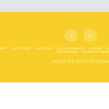
OMOS?
¿QUÉ ES DCA?
¿QUÉ ES EM?
¿QUÉ ES PARKINSON?
NOTICIAS
N
TRANSPARENCIA
NORMATIVA DACEM
DISEÑO
QUE MATEN AL DISEÑ