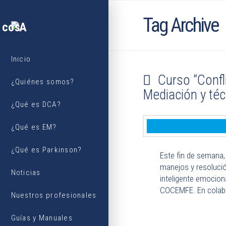
Tag Archive
Inicio
Curso “Confl
¿Quiénes somos?
Mediación y téc
¿Qué es DCA?
¿Qué es EM?
¿Qué es Parkinson?
Este fin de semana, 
manejos y resolució
Noticias
inteligente emocion
COCEMFE. En colab
Nuestros profesionales
Guías y Manuales