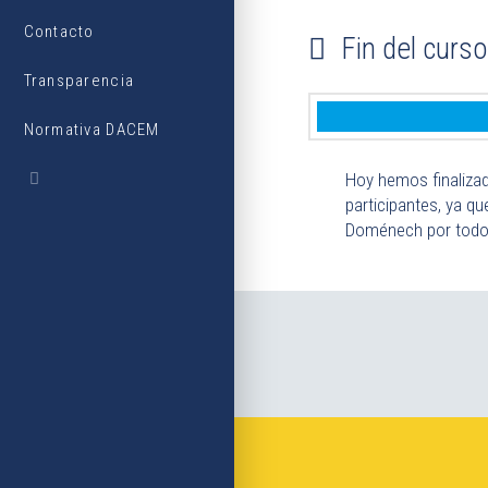
Contacto
Fin del curs
Transparencia
Normativa DACEM
Hoy hemos finalizad
participantes, ya q
Doménech por todo 