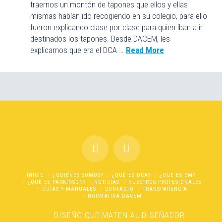
traernos un montón de tapones que ellos y ellas
mismas habían ido recogiendo en su colegio, para ello
fueron explicando clase por clase para quien iban a ir
destinados los tapones. Desde DACEM, les
explicamos que era el DCA …
Read More
INICIO
¿QUIÉNES SOMOS?
¿QUÉ ES DCA?
¿QUÉ ES EM?
¿QUÉ ES PARKINSON?
NOTICIAS
NUESTROS PROFESIONALES
GUÍAS Y MANUALES
CONTACTO
TRANSPARENCIA
NORMATIVA DACEM
DISEÑO
QUE MATEN AL DISEÑADOR