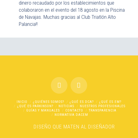
dinero recaudado por los establecimientos que
colaboraron en el evento del 18 agosto en la Piscina
de Navajas. Muchas gracias al Club Triatlón Alto
Palancia!!
INICIO
¿QUIÉNES SOMOS?
¿QUÉ ES DCA?
¿QUÉ ES EM?
¿QUÉ ES PARKINSON?
NOTICIAS
NUESTROS PROFESIONALES
GUÍAS Y MANUALES
CONTACTO
TRANSPARENCIA
NORMATIVA DACEM
DISEÑO
QUE MATEN AL DISEÑADOR