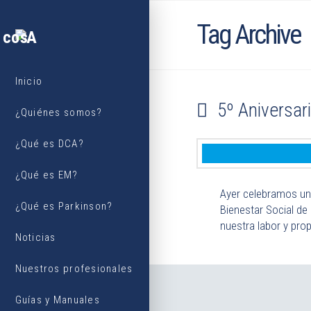
Tag Archive
Inicio
5º Aniversa
¿Quiénes somos?
¿Qué es DCA?
¿Qué es EM?
Ayer celebramos un 
¿Qué es Parkinson?
Bienestar Social de
nuestra labor y pro
Noticias
Nuestros profesionales
Guías y Manuales