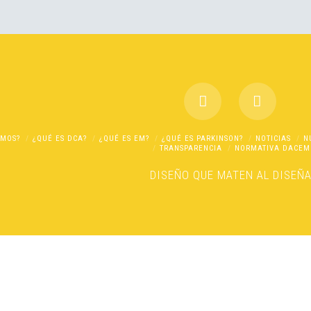
OMOS?
¿QUÉ ES DCA?
¿QUÉ ES EM?
¿QUÉ ES PARKINSON?
NOTICIAS
N
TRANSPARENCIA
NORMATIVA DACEM
DISEÑO
QUE MATEN AL DISEÑ