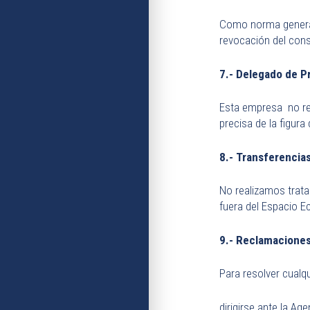
Como norma general 
revocación del con
7.- Delegado de P
Esta empresa no re
precisa de la figura
8.- Transferencias
No realizamos trata
fuera del Espacio E
9.- Reclamaciones
Para resolver cualq
dirigirse ante la A