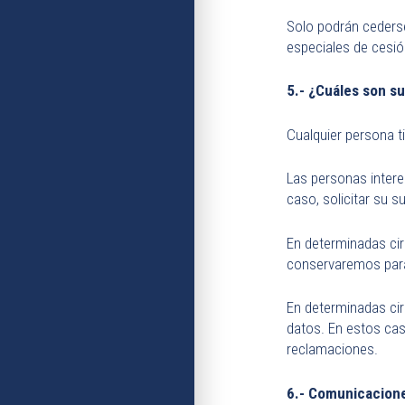
Solo podrán cederse
especiales de cesión
5.- ¿Cuáles son s
Cualquier persona t
Las personas intere
caso, solicitar su 
En determinadas cir
conservaremos para 
En determinadas cir
datos. En estos cas
reclamaciones.
6.- Comunicacion