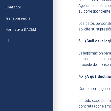
Agencia Española de
Contacto
su correspondiente 
Transparencia
Los datos personale
solicite su supresió
Normativa DACEM
3.- ¿Cuál es la le
La legitimación para
establecerse la rela
procede del consent
4.- ¿A qué destin
Como norma general,
En todo caso podrán
concreta (por ejempl