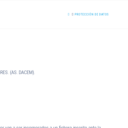
HOME
PROTECCIÓN DE DATOS
ES. (AS. DACEM).
or van a ser incorporados a un fichero inscrito ante la