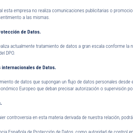
esta empresa no realiza comunicaciones publicitarias o promocional
sentimiento a las mismas.
rotección de Datos.
aliza actualmente tratamiento de datos a gran escala conforme la 
 del DPO.
 internacionales de Datos.
miento de datos que supongan un flujo de datos personales desde el 
conómico Europeo que deban precisar autorización o supervisión por
.
uier controversia en esta materia derivada de nuestra relación, podrá
gencia Española de Protección de Datos, como autoridad de control en