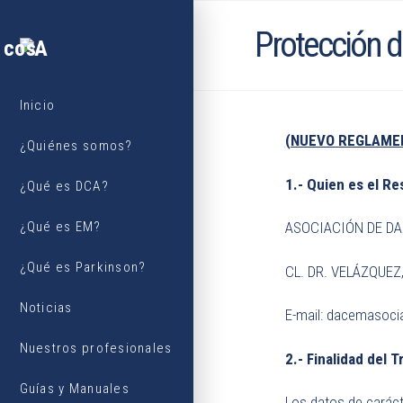
Protección d
Inicio
(NUEVO REGLAMEN
¿Quiénes somos?
1.- Quien es el R
¿Qué es DCA?
ASOCIACIÓN DE DA
¿Qué es EM?
¿Qué es Parkinson?
CL. DR. VELÁZQUEZ,
Noticias
E-mail: dacemasoc
Nuestros profesionales
2.- Finalidad del 
Guías y Manuales
Los datos de carácte