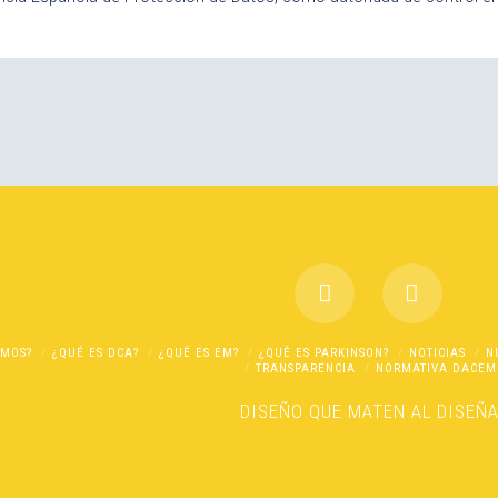
OMOS?
¿QUÉ ES DCA?
¿QUÉ ES EM?
¿QUÉ ES PARKINSON?
NOTICIAS
N
TRANSPARENCIA
NORMATIVA DACEM
DISEÑO
QUE MATEN AL DISEÑ