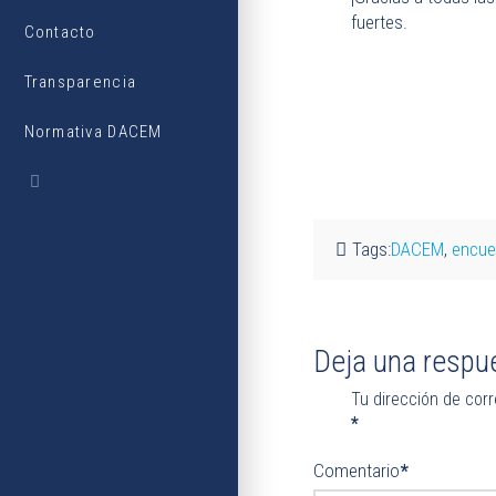
fuertes.
Contacto
Transparencia
Normativa DACEM
Tags:
DACEM
,
encue
Deja una respu
Tu dirección de corr
*
Comentario
*