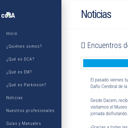
Noticias
Inicio
Encuentros d
¿Quiénes somos?
¿Qué es DCA?
¿Qué es EM?
El pasado viernes t
¿Qué es Parkinson?
Daño Cerebral de la
Noticias
Desde Dacem, recib
visitamos el Museo 
Nuestros profesionales
jornada disfrutando
Guías y Manuales
¡Gracias a todas la