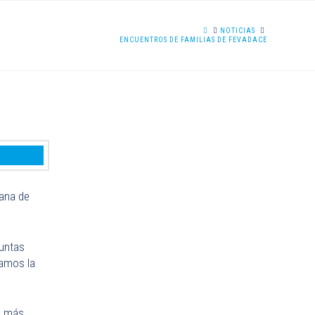
HOME
NOTICIAS
ENCUENTROS DE FAMILIAS DE FEVADACE
iana de
Juntas
namos la
s más