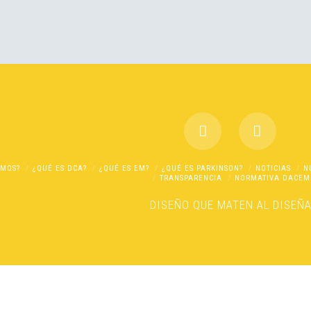
OMOS?
¿QUÉ ES DCA?
¿QUÉ ES EM?
¿QUÉ ES PARKINSON?
NOTICIAS
N
TRANSPARENCIA
NORMATIVA DACEM
DISEÑO
QUE MATEN AL DISEÑ