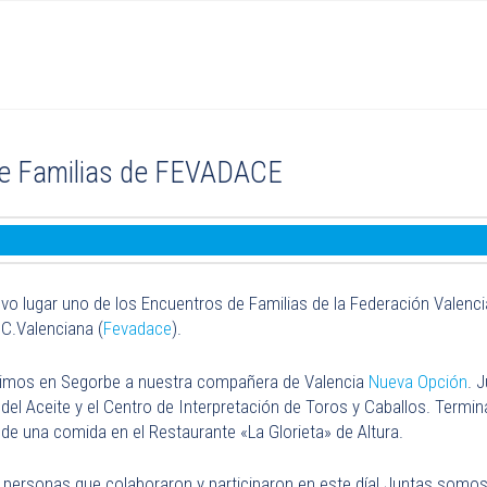
e Familias de FEVADACE
uvo lugar uno de los Encuentros de Familias de la Federación Valenc
 C.Valenciana (
Fevadace
).
imos en Segorbe a nuestra compañera de Valencia
Nueva Opción
. 
del Aceite y el Centro de Interpretación de Toros y Caballos. Termi
 de una comida en el Restaurante «La Glorieta» de Altura.
s personas que colaboraron y participaron en este día! Juntas somo