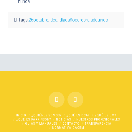
nunca.
Tags:
26octubre
,
dca
,
díadañocerebraladquirido
INICIO
¿QUIÉNES SOMOS?
¿QUÉ ES DCA?
¿QUÉ ES EM?
¿QUÉ ES PARKINSON?
NOTICIAS
NUESTROS PROFESIONALES
GUÍAS Y MANUALES
CONTACTO
TRANSPARENCIA
NORMATIVA DACEM